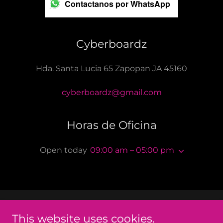
Contactanos por WhatsApp
Cyberboardz
Hda. Santa Lucia 65 Zapopan JA 45160
cyberboardz@gmail.com
Horas de Oficina
Open today
09:00 am – 05:00 pm
Cyberboardz
This website uses cookies.